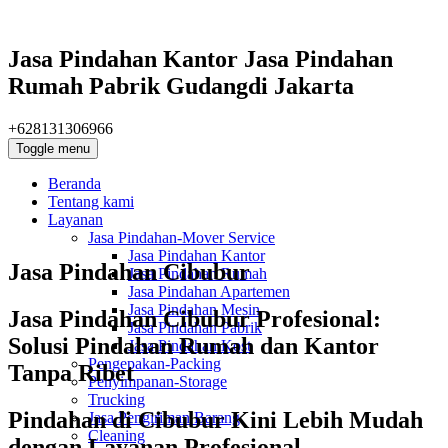
Jasa Pindahan Kantor Jasa Pindahan
Rumah Pabrik Gudangdi Jakarta
+628131306966
Toggle menu
Beranda
Tentang kami
Layanan
Jasa Pindahan-Mover Service
Jasa Pindahan Kantor
Jasa Pindahan Cibubur
Jasa Pindahan Rumah
Jasa Pindahan Apartemen
Jasa Pindahan Mesin
Jasa Pindahan Cibubur Profesional:
Jasa Pindahan Pabrik
Solusi Pindahan Rumah dan Kantor
Jasa Pindahan Kost
Pengepakan-Packing
Tanpa Ribet
Penyimpanan-Storage
Trucking
Pindahan di Cibubur Kini Lebih Mudah
Jasa Pengiriman Barang
Cleaning
dengan Layanan Profesional