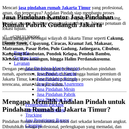
Mencari
jasa pindahan rumah Jakarta Timur
yang profesional,
aman, dan terpercaya? Andalan Pindah siap membantu proses
Jasa Pindahan Kantor Jasa Pindahan
relokasi rumah Anda dengan layanan lengkap mulai dari packing,
bongkar pasang furniture, pengangkutan barang, hingga penataan di
Rumah Pabrik Gudangdi Jakarta
lokasi tujuan.
+628131306966
Kami melayani berbagai wilayah di Jakarta Timur seperti
Cakung,
Toggle menu
Duren Sawit, Cipayung, Ciracas, Kramat Jati, Makasar,
Matraman, Pasar Rebo, Pulo Gadung, Jatinegara, Cibubur,
Beranda
Kampung Rambutan, Pondok Kelapa, Pondok Bambu,
Tentang kami
Klender, Rawamangun, hingga Halim Perdanakusuma
.
Layanan
Jasa Pindahan-Mover Service
Dengan pengalaman menangani berbagai kebutuhan pindahan
Jasa Pindahan Kantor
rumah, apartemen, townhouse, cluster, hingga hunian premium di
Jasa Pindahan Rumah
Jakarta Timur, kami memahami pentingnya proses pindahan yang
Jasa Pindahan Apartemen
terencana, aman, dan tepat waktu.
Jasa Pindahan Mesin
Jasa Pindahan Pabrik
Jasa Pindahan Kost
Mengapa Memilih Andalan Pindah untuk
Pengepakan-Packing
Pindahan Rumah di Jakarta Timur?
Penyimpanan-Storage
Trucking
Jasa Pengiriman Barang
Pindahan rumah membutuhkan lebih dari sekadar kendaraan angkut.
Cleaning
Dibutuhkan tenaga profesional, perlengkapan yang memadai, dan