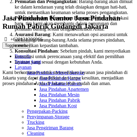
Pemuatan dan Pengangkutan
: Barang-barang akan dimuat
ke dalam kendaraan yang telah disiapkan dengan hati-hati,
untuk memastikan keamanan selama proses pengangkutan.
Jasa Pindahan Kantor Jasa Pindahan
Pengiriman dan Penurunan Barang
: Setibanya di lokasi
baru, tim kami akan membantu dalam penurunan dan
Rumah Pabrik Gudangdi Jakarta
penataan barang sesuai dengan instruksi Anda.
Asuransi Barang
: Kami menawarkan opsi asuransi untuk
+628131306966
melindungi barang-barang Anda selama proses pindahan,
memberikan kepastian tambahan.
Toggle menu
Konsultasi Pindahan
: Sebelum pindah, kami menyediakan
Beranda
konsultasi untuk perencanaan yang efektif dan pemilihan
Tentang kami
layanan yang sesuai dengan kebutuhan Anda.
Layanan
Kami berkomitmen untuk menyediakan layanan jasa pindahan di
Jasa Pindahan-Mover Service
Jakarta yang dapat diandalkan dan tanpa kesulitan, menjadikan
Jasa Pindahan Kantor
proses pindahan Anda di Jakarta lebih mudah dan aman.
Jasa Pindahan Rumah
Jasa Pindahan Apartemen
Jasa Pindahan Mesin
Jasa Pindahan Pabrik
Jasa Pindahan Kost
Pengepakan-Packing
Penyimpanan-Storage
Trucking
Jasa Pengiriman Barang
Cleaning