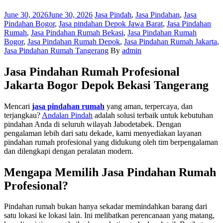
Posted
Categories
June 30, 2026
June 30, 2026
Jasa Pindah
,
Jasa Pindahan
,
Jasa
on
Pindahan Bogor
,
Jasa pindahan Depok Jawa Barat
,
Jasa Pindahan
Rumah
,
Jasa Pindahan Rumah Bekasi
,
Jasa Pindahan Rumah
Bogor
,
Jasa Pindahan Rumah Depok
,
Jasa Pindahan Rumah Jakarta
,
Author
Jasa Pindahan Rumah Tangerang
By
admin
Jasa Pindahan Rumah Profesional
Jakarta Bogor Depok Bekasi Tangerang
Mencari
jasa pindahan rumah
yang aman, terpercaya, dan
terjangkau?
Andalan Pindah
adalah solusi terbaik untuk kebutuhan
pindahan Anda di seluruh wilayah Jabodetabek. Dengan
pengalaman lebih dari satu dekade, kami menyediakan layanan
pindahan rumah profesional yang didukung oleh tim berpengalaman
dan dilengkapi dengan peralatan modern.
Mengapa Memilih Jasa Pindahan Rumah
Profesional?
Pindahan rumah bukan hanya sekadar memindahkan barang dari
satu lokasi ke lokasi lain. Ini melibatkan perencanaan yang matang,