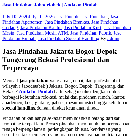
Jasa Pindahan Jabodetabek | Andalan Pindah
Posted
Categories
July 10, 2026
July 10, 2026
Jasa Pindah
,
Jasa Pindahan
,
Jasa
on
Pindahan Apartemen
,
Jasa Pindahan Brankas
,
Jasa Pindahan
Gudang
,
Jasa Pindahan Kantor
,
Jasa Pindahan Kost
,
Jasa Pindahan
Mesin
,
Jasa Pindahan Mesin ATM
,
Jasa Pindahan Pabrik
,
Jasa
Author
Pindahan Rumah
,
Jasa Pindahan Special Handling
By
admin
Jasa Pindahan Jakarta Bogor Depok
Tangerang Bekasi Profesional dan
Terpercaya
Mencari
jasa pindahan
yang aman, cepat, dan profesional di
wilayah ( Jabodetabek ) Jakarta, Bogor, Depok, Tangerang, dan
Bekasi?
Andalan Pindah
hadir sebagai solusi lengkap untuk
berbagai kebutuhan relokasi, mulai dari pindahan rumah, kantor,
apartemen, kost, gudang, pabrik, mesin industri hingga kebutuhan
special handling
dengan tingkat keamanan tinggi.
Pindahan bukan hanya sekadar memindahkan barang dari satu
tempat ke tempat lain. Proses pindahan membutuhkan perencanaan,
tenaga berpengalaman, perlengkapan khusus, kendaraan yang
sesuai, serta sistem kerja yang mampu menjaga barang tetap aman