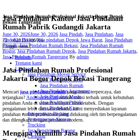
Jasa Pindahan Rumah Profesional Jakarta Bogor Depok
Jasa Pindahan Kantor Jasa Pindahan
Bekasi Tangerang
Rumah Pabrik Gudangdi Jakarta
Posted
Categories
June 30, 2026
June 30, 2026
Jasa Pindah
,
Jasa Pindahan
,
Jasa
on
Pindahan Bogor
,
Jasa pindahan Depok Jawa Barat
,
Jasa Pindahan
+628131306966
Rumah
,
Jasa Pindahan Rumah Bekasi
,
Jasa Pindahan Rumah
Toggle menu
Bogor
,
Jasa Pindahan Rumah Depok
,
Jasa Pindahan Rumah Jakarta
,
Author
Jasa Pindahan Rumah Tangerang
By
admin
Beranda
Tentang kami
Layanan
Jasa Pindahan Rumah Profesional
Jasa Pindahan-Mover Service
Jakarta Bogor Depok Bekasi Tangerang
Jasa Pindahan Kantor
Jasa Pindahan Rumah
Jasa Pindahan Apartemen
Mencari
jasa pindahan rumah
yang aman, terpercaya, dan
Jasa Pindahan Mesin
terjangkau?
Andalan Pindah
adalah solusi terbaik untuk kebutuhan
Jasa Pindahan Pabrik
pindahan Anda di seluruh wilayah Jabodetabek. Dengan
Jasa Pindahan Kost
pengalaman lebih dari satu dekade, kami menyediakan layanan
Pengepakan-Packing
pindahan rumah profesional yang didukung oleh tim berpengalaman
Penyimpanan-Storage
dan dilengkapi dengan peralatan modern.
Trucking
Jasa Pengiriman Barang
Mengapa Memilih Jasa Pindahan Rumah
Cleaning