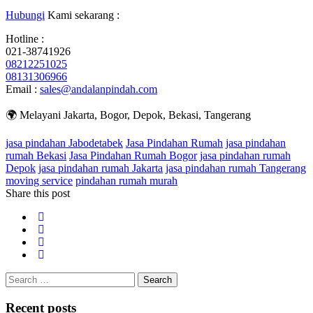
Hubungi
Kami sekarang :
Hotline :
021-38741926
08212251025
08131306966
Email :
sales@andalanpindah.com
🌍 Melayani Jakarta, Bogor, Depok, Bekasi, Tangerang
jasa pindahan Jabodetabek
Jasa Pindahan Rumah
jasa pindahan
rumah Bekasi
Jasa Pindahan Rumah Bogor
jasa pindahan rumah
Depok
jasa pindahan rumah Jakarta
jasa pindahan rumah Tangerang
moving service
pindahan rumah murah
Share this post
Search
for:
Recent posts