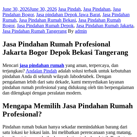
Posted
Categories
June 30, 2026
June 30, 2026
Jasa Pindah
,
Jasa Pindahan
,
Jasa
on
Pindahan Bogor
,
Jasa pindahan Depok Jawa Barat
,
Jasa Pindahan
Rumah
,
Jasa Pindahan Rumah Bekasi
,
Jasa Pindahan Rumah
Bogor
,
Jasa Pindahan Rumah Depok
,
Jasa Pindahan Rumah Jakarta
,
Author
Jasa Pindahan Rumah Tangerang
By
admin
Jasa Pindahan Rumah Profesional
Jakarta Bogor Depok Bekasi Tangerang
Mencari
jasa pindahan rumah
yang aman, terpercaya, dan
terjangkau?
Andalan Pindah
adalah solusi terbaik untuk kebutuhan
pindahan Anda di seluruh wilayah Jabodetabek. Dengan
pengalaman lebih dari satu dekade, kami menyediakan layanan
pindahan rumah profesional yang didukung oleh tim berpengalaman
dan dilengkapi dengan peralatan modern.
Mengapa Memilih Jasa Pindahan Rumah
Profesional?
Pindahan rumah bukan hanya sekadar memindahkan barang dari
satu lokasi ke lokasi lain. Ini melibatkan perencanaan yang matang,