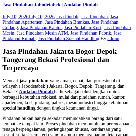
Jasa Pindahan Jabodetabek | Andalan Pindah
Posted
Categories
July 10, 2026
July 10, 2026
Jasa Pindah
,
Jasa Pindahan
,
Jasa
on
Pindahan Apartemen
,
Jasa Pindahan Brankas
,
Jasa Pindahan
Gudang
,
Jasa Pindahan Kantor
,
Jasa Pindahan Kost
,
Jasa Pindahan
Mesin
,
Jasa Pindahan Mesin ATM
,
Jasa Pindahan Pabrik
,
Jasa
Author
Pindahan Rumah
,
Jasa Pindahan Special Handling
By
admin
Jasa Pindahan Jakarta Bogor Depok
Tangerang Bekasi Profesional dan
Terpercaya
Mencari
jasa pindahan
yang aman, cepat, dan profesional di
wilayah ( Jabodetabek ) Jakarta, Bogor, Depok, Tangerang, dan
Bekasi?
Andalan Pindah
hadir sebagai solusi lengkap untuk
berbagai kebutuhan relokasi, mulai dari pindahan rumah, kantor,
apartemen, kost, gudang, pabrik, mesin industri hingga kebutuhan
special handling
dengan tingkat keamanan tinggi.
Pindahan bukan hanya sekadar memindahkan barang dari satu
tempat ke tempat lain. Proses pindahan membutuhkan perencanaan,
tenaga berpengalaman, perlengkapan khusus, kendaraan yang
sesuai, serta sistem kerja yang mampu menjaga barang tetap aman