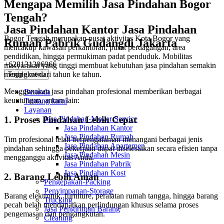
Mengapa Memilih Jasa Pindahan Bogor
Tengah?
Jasa Pindahan Kantor Jasa Pindahan
Bogor Tengah merupakan pusat aktivitas Kota Bogor yang
Rumah Pabrik Gudangdi Jakarta
mencakup kawasan perkantoran, pusat perdagangan, area
pendidikan, hingga permukiman padat penduduk. Mobilitas
+628131306966
masyarakat yang tinggi membuat kebutuhan jasa pindahan semakin
meningkat dari tahun ke tahun.
Toggle menu
Menggunakan jasa pindahan profesional memberikan berbagai
Beranda
keuntungan, antara lain:
Tentang kami
Layanan
Jasa Pindahan-Mover Service
1. Proses Pindahan Lebih Cepat
Jasa Pindahan Kantor
Jasa Pindahan Rumah
Tim profesional telah berpengalaman menangani berbagai jenis
Jasa Pindahan Apartemen
pindahan sehingga pekerjaan dapat diselesaikan secara efisien tanpa
Jasa Pindahan Mesin
mengganggu aktivitas Anda.
Jasa Pindahan Pabrik
Jasa Pindahan Kost
2. Barang Lebih Aman
Pengepakan-Packing
Penyimpanan-Storage
Barang elektronik, furniture, peralatan rumah tangga, hingga barang
Trucking
pecah belah mendapatkan perlindungan khusus selama proses
Jasa Pengiriman Barang
pengemasan dan pengangkutan.
Cleaning