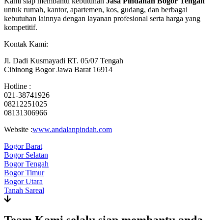
Kami siap membantu kebutuhan
Jasa Pindahan Bogor Tengah
untuk rumah, kantor, apartemen, kos, gudang, dan berbagai
kebutuhan lainnya dengan layanan profesional serta harga yang
kompetitif.
Kontak Kami:
Jl. Dadi Kusmayadi RT. 05/07 Tengah
Cibinong Bogor Jawa Barat 16914
Hotline :
021-38741926
08212251025
08131306966
Website :
www.andalanpindah.com
Bogor Barat
Bogor Selatan
Bogor Tengah
Bogor Timur
Bogor Utara
Tanah Sareal
Team Kami selalu siap membantu anda