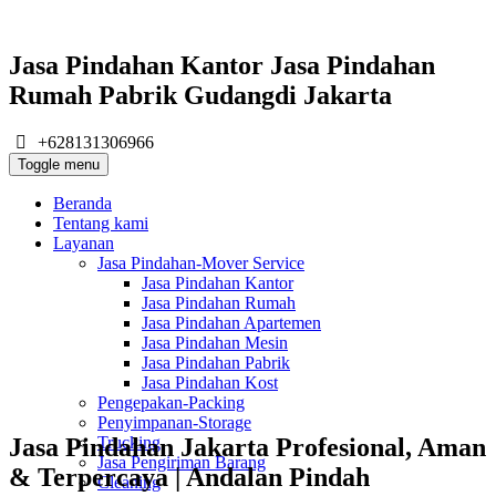
Jasa Pindahan Kantor Jasa Pindahan
Rumah Pabrik Gudangdi Jakarta
+628131306966
Toggle menu
Beranda
Tentang kami
Layanan
Jasa Pindahan-Mover Service
Jasa Pindahan Kantor
Jasa Pindahan Rumah
Jasa Pindahan Apartemen
Jasa Pindahan Mesin
Jasa Pindahan Pabrik
Jasa Pindahan Kost
Pengepakan-Packing
Penyimpanan-Storage
Jasa Pindahan Jakarta Profesional, Aman
Trucking
Jasa Pengiriman Barang
& Terpercaya | Andalan Pindah
Cleaning