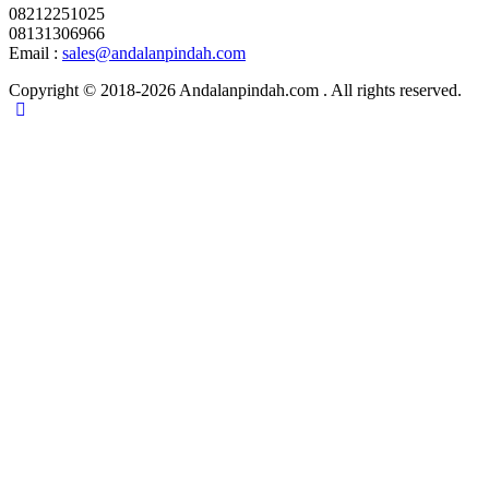
08212251025
08131306966
Email :
sales@andalanpindah.com
Copyright © 2018-2026 Andalanpindah.com . All rights reserved.