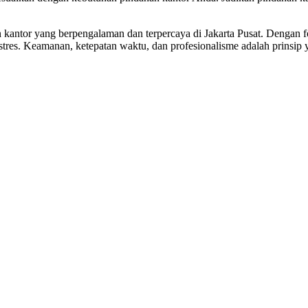
antor yang berpengalaman dan terpercaya di Jakarta Pusat. Dengan fo
tres. Keamanan, ketepatan waktu, dan profesionalisme adalah prinsip