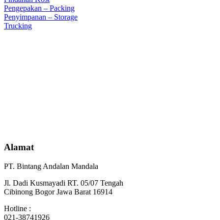
Pengepakan – Packing
Penyimpanan – Storage
Trucking
Alamat
PT. Bintang Andalan Mandala
Jl. Dadi Kusmayadi RT. 05/07 Tengah
Cibinong Bogor Jawa Barat 16914
Hotline :
021-38741926