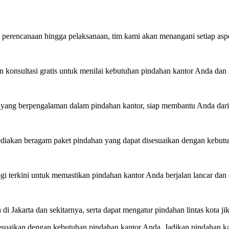
i perencanaan hingga pelaksanaan, tim kami akan menangani setiap asp
 konsultasi gratis untuk menilai kebutuhan pindahan kantor Anda dan
hli yang berpengalaman dalam pindahan kantor, siap membantu Anda dari
diakan beragam paket pindahan yang dapat disesuaikan dengan kebut
i terkini untuk memastikan pindahan kantor Anda berjalan lancar dan e
di Jakarta dan sekitarnya, serta dapat mengatur pindahan lintas kota ji
sesuaikan dengan kebutuhan pindahan kantor Anda. Jadikan pindahan