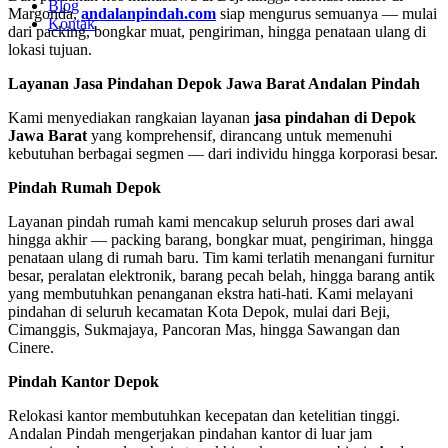
Blog
Margonda,
andalanpindah.com
siap mengurus semuanya — mulai
Kontak
dari packing, bongkar muat, pengiriman, hingga penataan ulang di
lokasi tujuan.
Layanan Jasa Pindahan Depok Jawa Barat Andalan Pindah
Kami menyediakan rangkaian layanan
jasa pindahan di Depok
Jawa Barat
yang komprehensif, dirancang untuk memenuhi
kebutuhan berbagai segmen — dari individu hingga korporasi besar.
Pindah Rumah Depok
Layanan pindah rumah kami mencakup seluruh proses dari awal
hingga akhir — packing barang, bongkar muat, pengiriman, hingga
penataan ulang di rumah baru. Tim kami terlatih menangani furnitur
besar, peralatan elektronik, barang pecah belah, hingga barang antik
yang membutuhkan penanganan ekstra hati-hati. Kami melayani
pindahan di seluruh kecamatan Kota Depok, mulai dari Beji,
Cimanggis, Sukmajaya, Pancoran Mas, hingga Sawangan dan
Cinere.
Pindah Kantor Depok
Relokasi kantor membutuhkan kecepatan dan ketelitian tinggi.
Andalan Pindah mengerjakan pindahan kantor di luar jam