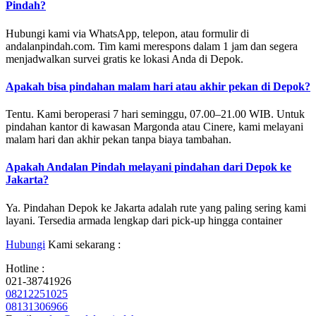
Pindah?
Hubungi kami via WhatsApp, telepon, atau formulir di
andalanpindah.com. Tim kami merespons dalam 1 jam dan segera
menjadwalkan survei gratis ke lokasi Anda di Depok.
Apakah bisa pindahan malam hari atau akhir pekan di Depok?
Tentu. Kami beroperasi 7 hari seminggu, 07.00–21.00 WIB. Untuk
pindahan kantor di kawasan Margonda atau Cinere, kami melayani
malam hari dan akhir pekan tanpa biaya tambahan.
Apakah Andalan Pindah melayani pindahan dari Depok ke
Jakarta?
Ya. Pindahan Depok ke Jakarta adalah rute yang paling sering kami
layani. Tersedia armada lengkap dari pick-up hingga container
Hubungi
Kami sekarang :
Hotline :
021-38741926
08212251025
08131306966