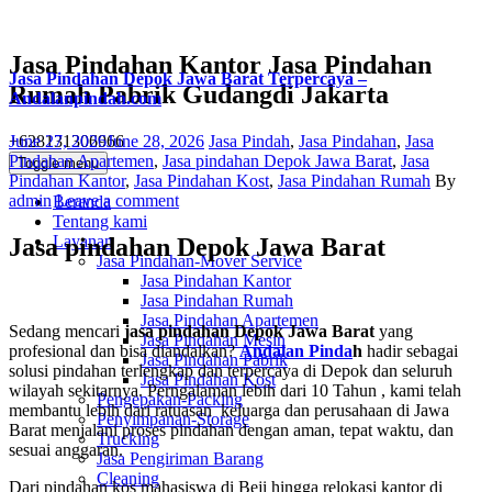
Jasa Pindahan Kantor Jasa Pindahan
Jasa Pindahan Depok Jawa Barat Terpercaya –
Rumah Pabrik Gudangdi Jakarta
Andalanpindah.com
Posted
Categories
+628131306966
June 27, 2026
June 28, 2026
Jasa Pindah
,
Jasa Pindahan
,
Jasa
on
Pindahan Apartemen
,
Jasa pindahan Depok Jawa Barat
,
Jasa
Toggle menu
Author
Pindahan Kantor
,
Jasa Pindahan Kost
,
Jasa Pindahan Rumah
By
admin
Leave a comment
Beranda
Tentang kami
Layanan
Jasa pindahan Depok Jawa Barat
Jasa Pindahan-Mover Service
Jasa Pindahan Kantor
Jasa Pindahan Rumah
Jasa Pindahan Apartemen
Sedang mencari
jasa pindahan Depok Jawa Barat
yang
Jasa Pindahan Mesin
profesional dan bisa diandalkan?
Andalan Pinda
h
hadir sebagai
Jasa Pindahan Pabrik
solusi pindahan terlengkap dan terpercaya di Depok dan seluruh
Jasa Pindahan Kost
wilayah sekitarnya. Perngalaman lebih dari 10 Tahun , kami telah
Pengepakan-Packing
membantu lebih dari ratuasan keluarga dan perusahaan di Jawa
Penyimpanan-Storage
Barat menjalani proses pindahan dengan aman, tepat waktu, dan
Trucking
sesuai anggaran.
Jasa Pengiriman Barang
Cleaning
Dari pindahan kos mahasiswa di Beji hingga relokasi kantor di