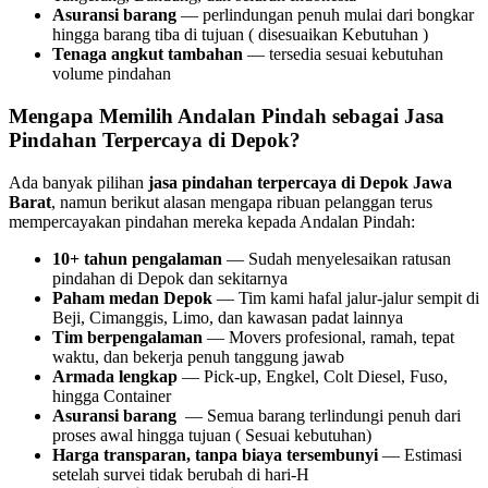
Asuransi barang
— perlindungan penuh mulai dari bongkar
hingga barang tiba di tujuan ( disesuaikan Kebutuhan )
Tenaga angkut tambahan
— tersedia sesuai kebutuhan
volume pindahan
Mengapa Memilih Andalan Pindah sebagai Jasa
Pindahan Terpercaya di Depok?
Ada banyak pilihan
jasa pindahan terpercaya di Depok Jawa
Barat
, namun berikut alasan mengapa ribuan pelanggan terus
mempercayakan pindahan mereka kepada Andalan Pindah:
10+ tahun pengalaman
— Sudah menyelesaikan ratusan
pindahan di Depok dan sekitarnya
Paham medan Depok
— Tim kami hafal jalur-jalur sempit di
Beji, Cimanggis, Limo, dan kawasan padat lainnya
Tim berpengalaman
— Movers profesional, ramah, tepat
waktu, dan bekerja penuh tanggung jawab
Armada lengkap
— Pick-up, Engkel, Colt Diesel, Fuso,
hingga Container
Asuransi barang
— Semua barang terlindungi penuh dari
proses awal hingga tujuan ( Sesuai kebutuhan)
Harga transparan, tanpa biaya tersembunyi
— Estimasi
setelah survei tidak berubah di hari-H