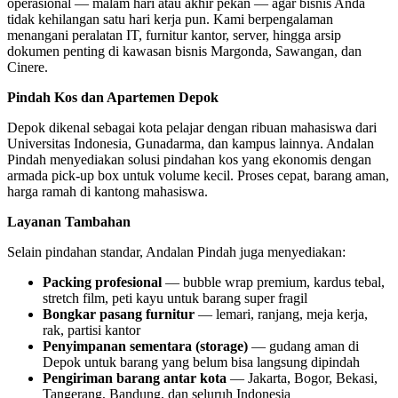
operasional — malam hari atau akhir pekan — agar bisnis Anda
tidak kehilangan satu hari kerja pun. Kami berpengalaman
menangani peralatan IT, furnitur kantor, server, hingga arsip
dokumen penting di kawasan bisnis Margonda, Sawangan, dan
Cinere.
Pindah Kos dan Apartemen Depok
Depok dikenal sebagai kota pelajar dengan ribuan mahasiswa dari
Universitas Indonesia, Gunadarma, dan kampus lainnya. Andalan
Pindah menyediakan solusi pindahan kos yang ekonomis dengan
armada pick-up box untuk volume kecil. Proses cepat, barang aman,
harga ramah di kantong mahasiswa.
Layanan Tambahan
Selain pindahan standar, Andalan Pindah juga menyediakan:
Packing profesional
— bubble wrap premium, kardus tebal,
stretch film, peti kayu untuk barang super fragil
Bongkar pasang furnitur
— lemari, ranjang, meja kerja,
rak, partisi kantor
Penyimpanan sementara (storage)
— gudang aman di
Depok untuk barang yang belum bisa langsung dipindah
Pengiriman barang antar kota
— Jakarta, Bogor, Bekasi,
Tangerang, Bandung, dan seluruh Indonesia