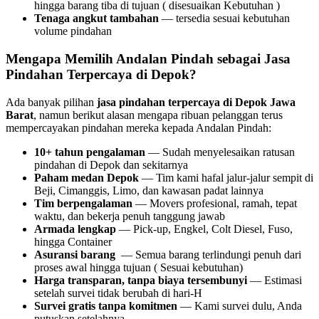
hingga barang tiba di tujuan ( disesuaikan Kebutuhan )
Tenaga angkut tambahan
— tersedia sesuai kebutuhan
volume pindahan
Mengapa Memilih Andalan Pindah sebagai Jasa
Pindahan Terpercaya di Depok?
Ada banyak pilihan
jasa pindahan terpercaya di Depok Jawa
Barat
, namun berikut alasan mengapa ribuan pelanggan terus
mempercayakan pindahan mereka kepada Andalan Pindah:
10+ tahun pengalaman
— Sudah menyelesaikan ratusan
pindahan di Depok dan sekitarnya
Paham medan Depok
— Tim kami hafal jalur-jalur sempit di
Beji, Cimanggis, Limo, dan kawasan padat lainnya
Tim berpengalaman
— Movers profesional, ramah, tepat
waktu, dan bekerja penuh tanggung jawab
Armada lengkap
— Pick-up, Engkel, Colt Diesel, Fuso,
hingga Container
Asuransi barang
— Semua barang terlindungi penuh dari
proses awal hingga tujuan ( Sesuai kebutuhan)
Harga transparan, tanpa biaya tersembunyi
— Estimasi
setelah survei tidak berubah di hari-H
Survei gratis tanpa komitmen
— Kami survei dulu, Anda
putuskan setelahnya