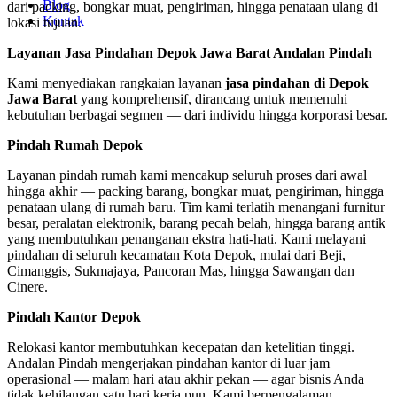
Blog
dari packing, bongkar muat, pengiriman, hingga penataan ulang di
Kontak
lokasi tujuan.
Layanan Jasa Pindahan Depok Jawa Barat Andalan Pindah
Kami menyediakan rangkaian layanan
jasa pindahan di Depok
Jawa Barat
yang komprehensif, dirancang untuk memenuhi
kebutuhan berbagai segmen — dari individu hingga korporasi besar.
Pindah Rumah Depok
Layanan pindah rumah kami mencakup seluruh proses dari awal
hingga akhir — packing barang, bongkar muat, pengiriman, hingga
penataan ulang di rumah baru. Tim kami terlatih menangani furnitur
besar, peralatan elektronik, barang pecah belah, hingga barang antik
yang membutuhkan penanganan ekstra hati-hati. Kami melayani
pindahan di seluruh kecamatan Kota Depok, mulai dari Beji,
Cimanggis, Sukmajaya, Pancoran Mas, hingga Sawangan dan
Cinere.
Pindah Kantor Depok
Relokasi kantor membutuhkan kecepatan dan ketelitian tinggi.
Andalan Pindah mengerjakan pindahan kantor di luar jam
operasional — malam hari atau akhir pekan — agar bisnis Anda
tidak kehilangan satu hari kerja pun. Kami berpengalaman