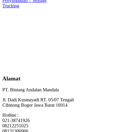
Penyimpanan – Storage
Trucking
Alamat
PT. Bintang Andalan Mandala
Jl. Dadi Kusmayadi RT. 05/07 Tengah
Cibinong Bogor Jawa Barat 16914
Hotline :
021-38741926
08212251025
08131306966