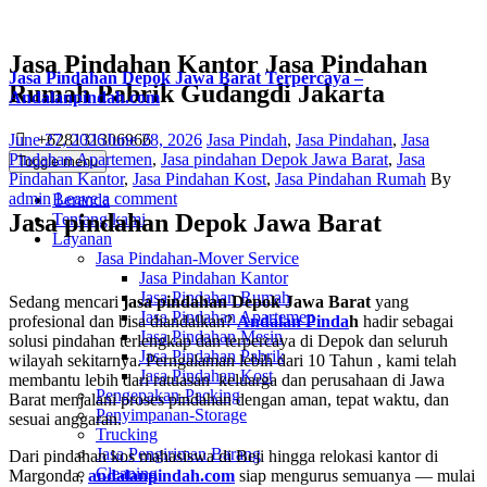
Jasa Pindahan Kantor Jasa Pindahan
Jasa Pindahan Depok Jawa Barat Terpercaya –
Rumah Pabrik Gudangdi Jakarta
Andalanpindah.com
Posted
Categories
+628131306966
June 27, 2026
June 28, 2026
Jasa Pindah
,
Jasa Pindahan
,
Jasa
on
Pindahan Apartemen
,
Jasa pindahan Depok Jawa Barat
,
Jasa
Toggle menu
Author
Pindahan Kantor
,
Jasa Pindahan Kost
,
Jasa Pindahan Rumah
By
admin
Leave a comment
Beranda
Jasa pindahan Depok Jawa Barat
Tentang kami
Layanan
Jasa Pindahan-Mover Service
Jasa Pindahan Kantor
Jasa Pindahan Rumah
Sedang mencari
jasa pindahan Depok Jawa Barat
yang
Jasa Pindahan Apartemen
profesional dan bisa diandalkan?
Andalan Pinda
h
hadir sebagai
Jasa Pindahan Mesin
solusi pindahan terlengkap dan terpercaya di Depok dan seluruh
Jasa Pindahan Pabrik
wilayah sekitarnya. Perngalaman lebih dari 10 Tahun , kami telah
Jasa Pindahan Kost
membantu lebih dari ratuasan keluarga dan perusahaan di Jawa
Pengepakan-Packing
Barat menjalani proses pindahan dengan aman, tepat waktu, dan
Penyimpanan-Storage
sesuai anggaran.
Trucking
Jasa Pengiriman Barang
Dari pindahan kos mahasiswa di Beji hingga relokasi kantor di
Cleaning
Margonda,
andalanpindah.com
siap mengurus semuanya — mulai