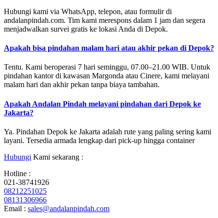
Hubungi kami via WhatsApp, telepon, atau formulir di
andalanpindah.com. Tim kami merespons dalam 1 jam dan segera
menjadwalkan survei gratis ke lokasi Anda di Depok.
Apakah bisa pindahan malam hari atau akhir pekan di Depok?
Tentu. Kami beroperasi 7 hari seminggu, 07.00–21.00 WIB. Untuk
pindahan kantor di kawasan Margonda atau Cinere, kami melayani
malam hari dan akhir pekan tanpa biaya tambahan.
Apakah Andalan Pindah melayani pindahan dari Depok ke
Jakarta?
Ya. Pindahan Depok ke Jakarta adalah rute yang paling sering kami
layani. Tersedia armada lengkap dari pick-up hingga container
Hubungi
Kami sekarang :
Hotline :
021-38741926
08212251025
08131306966
Email :
sales@andalanpindah.com