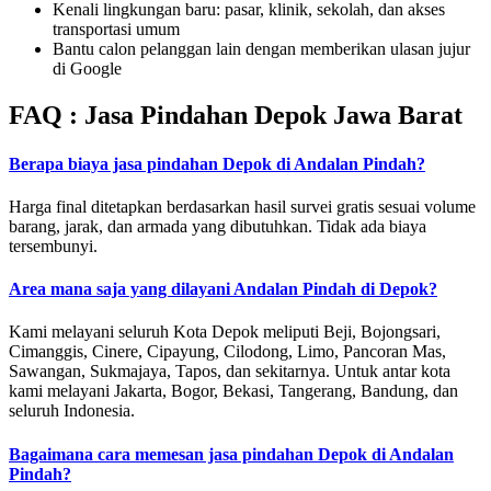
Kenali lingkungan baru: pasar, klinik, sekolah, dan akses
transportasi umum
Bantu calon pelanggan lain dengan memberikan ulasan jujur
di Google
FAQ : Jasa Pindahan Depok Jawa Barat
Berapa biaya jasa pindahan Depok di Andalan Pindah?
Harga final ditetapkan berdasarkan hasil survei gratis sesuai volume
barang, jarak, dan armada yang dibutuhkan. Tidak ada biaya
tersembunyi.
Area mana saja yang dilayani Andalan Pindah di Depok?
Kami melayani seluruh Kota Depok meliputi Beji, Bojongsari,
Cimanggis, Cinere, Cipayung, Cilodong, Limo, Pancoran Mas,
Sawangan, Sukmajaya, Tapos, dan sekitarnya. Untuk antar kota
kami melayani Jakarta, Bogor, Bekasi, Tangerang, Bandung, dan
seluruh Indonesia.
Bagaimana cara memesan jasa pindahan Depok di Andalan
Pindah?