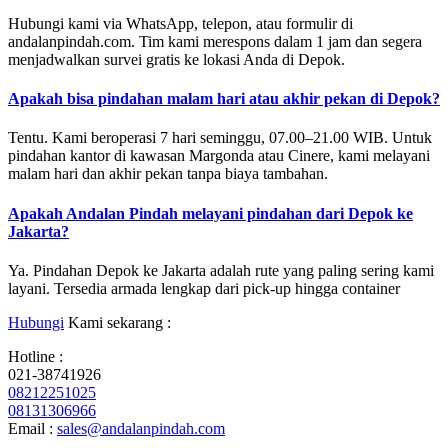
Hubungi kami via WhatsApp, telepon, atau formulir di
andalanpindah.com. Tim kami merespons dalam 1 jam dan segera
menjadwalkan survei gratis ke lokasi Anda di Depok.
Apakah bisa pindahan malam hari atau akhir pekan di Depok?
Tentu. Kami beroperasi 7 hari seminggu, 07.00–21.00 WIB. Untuk
pindahan kantor di kawasan Margonda atau Cinere, kami melayani
malam hari dan akhir pekan tanpa biaya tambahan.
Apakah Andalan Pindah melayani pindahan dari Depok ke
Jakarta?
Ya. Pindahan Depok ke Jakarta adalah rute yang paling sering kami
layani. Tersedia armada lengkap dari pick-up hingga container
Hubungi
Kami sekarang :
Hotline :
021-38741926
08212251025
08131306966
Email :
sales@andalanpindah.com