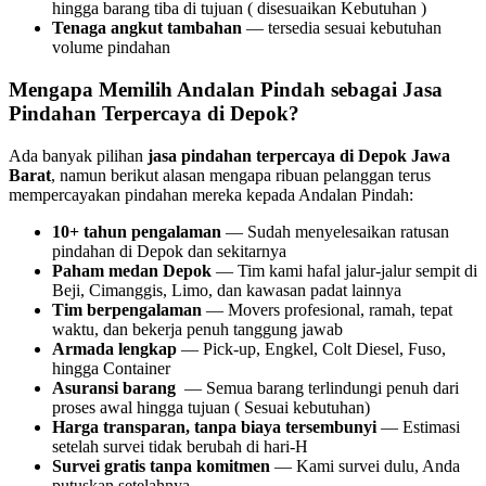
hingga barang tiba di tujuan ( disesuaikan Kebutuhan )
Tenaga angkut tambahan
— tersedia sesuai kebutuhan
volume pindahan
Mengapa Memilih Andalan Pindah sebagai Jasa
Pindahan Terpercaya di Depok?
Ada banyak pilihan
jasa pindahan terpercaya di Depok Jawa
Barat
, namun berikut alasan mengapa ribuan pelanggan terus
mempercayakan pindahan mereka kepada Andalan Pindah:
10+ tahun pengalaman
— Sudah menyelesaikan ratusan
pindahan di Depok dan sekitarnya
Paham medan Depok
— Tim kami hafal jalur-jalur sempit di
Beji, Cimanggis, Limo, dan kawasan padat lainnya
Tim berpengalaman
— Movers profesional, ramah, tepat
waktu, dan bekerja penuh tanggung jawab
Armada lengkap
— Pick-up, Engkel, Colt Diesel, Fuso,
hingga Container
Asuransi barang
— Semua barang terlindungi penuh dari
proses awal hingga tujuan ( Sesuai kebutuhan)
Harga transparan, tanpa biaya tersembunyi
— Estimasi
setelah survei tidak berubah di hari-H
Survei gratis tanpa komitmen
— Kami survei dulu, Anda
putuskan setelahnya