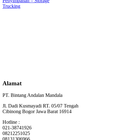
Penyimpanan – Storage
Trucking
Alamat
PT. Bintang Andalan Mandala
Jl. Dadi Kusmayadi RT. 05/07 Tengah
Cibinong Bogor Jawa Barat 16914
Hotline :
021-38741926
08212251025
08131306966