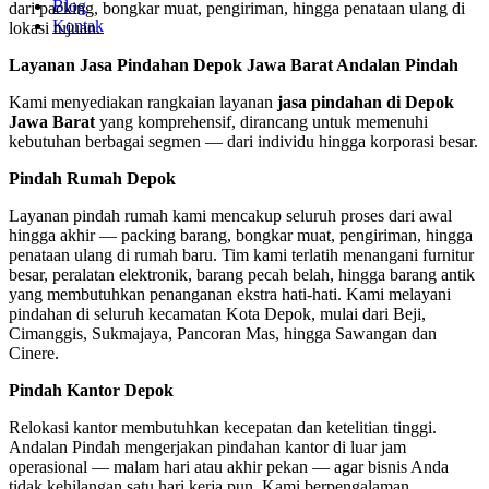
Blog
dari packing, bongkar muat, pengiriman, hingga penataan ulang di
Kontak
lokasi tujuan.
Layanan Jasa Pindahan Depok Jawa Barat Andalan Pindah
Kami menyediakan rangkaian layanan
jasa pindahan di Depok
Jawa Barat
yang komprehensif, dirancang untuk memenuhi
kebutuhan berbagai segmen — dari individu hingga korporasi besar.
Pindah Rumah Depok
Layanan pindah rumah kami mencakup seluruh proses dari awal
hingga akhir — packing barang, bongkar muat, pengiriman, hingga
penataan ulang di rumah baru. Tim kami terlatih menangani furnitur
besar, peralatan elektronik, barang pecah belah, hingga barang antik
yang membutuhkan penanganan ekstra hati-hati. Kami melayani
pindahan di seluruh kecamatan Kota Depok, mulai dari Beji,
Cimanggis, Sukmajaya, Pancoran Mas, hingga Sawangan dan
Cinere.
Pindah Kantor Depok
Relokasi kantor membutuhkan kecepatan dan ketelitian tinggi.
Andalan Pindah mengerjakan pindahan kantor di luar jam
operasional — malam hari atau akhir pekan — agar bisnis Anda
tidak kehilangan satu hari kerja pun. Kami berpengalaman