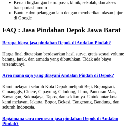
Kenali lingkungan baru: pasar, klinik, sekolah, dan akses
transportasi umum
Bantu calon pelanggan lain dengan memberikan ulasan jujur
di Google
FAQ : Jasa Pindahan Depok Jawa Barat
Berapa biaya jasa pindahan Depok di Andalan Pindah?
Harga final ditetapkan berdasarkan hasil survei gratis sesuai volume
barang, jarak, dan armada yang dibutuhkan. Tidak ada biaya
tersembunyi.
Area mana saja yang dilayani Andalan Pindah di Depok?
Kami melayani seluruh Kota Depok meliputi Beji, Bojongsari,
Cimanggis, Cinere, Cipayung, Cilodong, Limo, Pancoran Mas,
Sawangan, Sukmajaya, Tapos, dan sekitarnya. Untuk antar kota
kami melayani Jakarta, Bogor, Bekasi, Tangerang, Bandung, dan
seluruh Indonesia.
Bagaimana cara memesan jasa pindahan Depok di Andalan
Pindah?