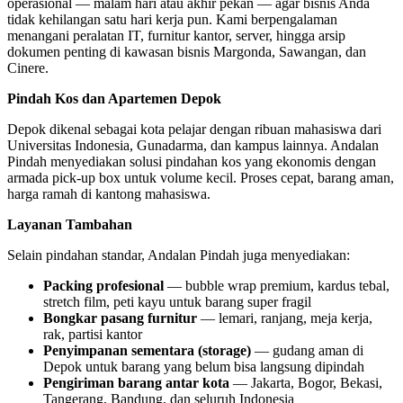
operasional — malam hari atau akhir pekan — agar bisnis Anda
tidak kehilangan satu hari kerja pun. Kami berpengalaman
menangani peralatan IT, furnitur kantor, server, hingga arsip
dokumen penting di kawasan bisnis Margonda, Sawangan, dan
Cinere.
Pindah Kos dan Apartemen Depok
Depok dikenal sebagai kota pelajar dengan ribuan mahasiswa dari
Universitas Indonesia, Gunadarma, dan kampus lainnya. Andalan
Pindah menyediakan solusi pindahan kos yang ekonomis dengan
armada pick-up box untuk volume kecil. Proses cepat, barang aman,
harga ramah di kantong mahasiswa.
Layanan Tambahan
Selain pindahan standar, Andalan Pindah juga menyediakan:
Packing profesional
— bubble wrap premium, kardus tebal,
stretch film, peti kayu untuk barang super fragil
Bongkar pasang furnitur
— lemari, ranjang, meja kerja,
rak, partisi kantor
Penyimpanan sementara (storage)
— gudang aman di
Depok untuk barang yang belum bisa langsung dipindah
Pengiriman barang antar kota
— Jakarta, Bogor, Bekasi,
Tangerang, Bandung, dan seluruh Indonesia