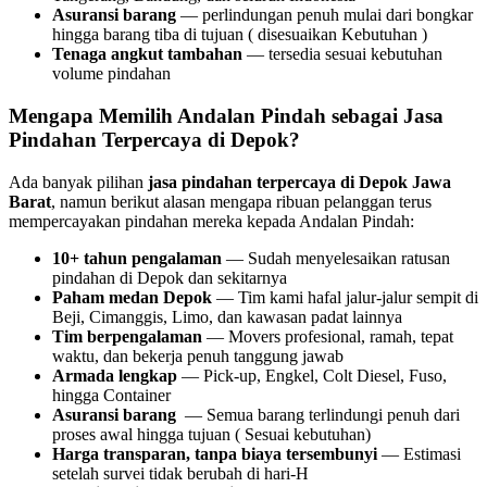
Asuransi barang
— perlindungan penuh mulai dari bongkar
hingga barang tiba di tujuan ( disesuaikan Kebutuhan )
Tenaga angkut tambahan
— tersedia sesuai kebutuhan
volume pindahan
Mengapa Memilih Andalan Pindah sebagai Jasa
Pindahan Terpercaya di Depok?
Ada banyak pilihan
jasa pindahan terpercaya di Depok Jawa
Barat
, namun berikut alasan mengapa ribuan pelanggan terus
mempercayakan pindahan mereka kepada Andalan Pindah:
10+ tahun pengalaman
— Sudah menyelesaikan ratusan
pindahan di Depok dan sekitarnya
Paham medan Depok
— Tim kami hafal jalur-jalur sempit di
Beji, Cimanggis, Limo, dan kawasan padat lainnya
Tim berpengalaman
— Movers profesional, ramah, tepat
waktu, dan bekerja penuh tanggung jawab
Armada lengkap
— Pick-up, Engkel, Colt Diesel, Fuso,
hingga Container
Asuransi barang
— Semua barang terlindungi penuh dari
proses awal hingga tujuan ( Sesuai kebutuhan)
Harga transparan, tanpa biaya tersembunyi
— Estimasi
setelah survei tidak berubah di hari-H