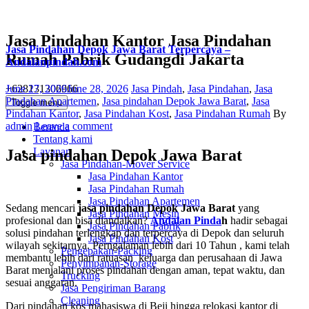
Jasa Pindahan Kantor Jasa Pindahan
Jasa Pindahan Depok Jawa Barat Terpercaya –
Rumah Pabrik Gudangdi Jakarta
Andalanpindah.com
Posted
Categories
+628131306966
June 27, 2026
June 28, 2026
Jasa Pindah
,
Jasa Pindahan
,
Jasa
on
Pindahan Apartemen
,
Jasa pindahan Depok Jawa Barat
,
Jasa
Toggle menu
Author
Pindahan Kantor
,
Jasa Pindahan Kost
,
Jasa Pindahan Rumah
By
admin
Leave a comment
Beranda
Tentang kami
Layanan
Jasa pindahan Depok Jawa Barat
Jasa Pindahan-Mover Service
Jasa Pindahan Kantor
Jasa Pindahan Rumah
Jasa Pindahan Apartemen
Sedang mencari
jasa pindahan Depok Jawa Barat
yang
Jasa Pindahan Mesin
profesional dan bisa diandalkan?
Andalan Pinda
h
hadir sebagai
Jasa Pindahan Pabrik
solusi pindahan terlengkap dan terpercaya di Depok dan seluruh
Jasa Pindahan Kost
wilayah sekitarnya. Perngalaman lebih dari 10 Tahun , kami telah
Pengepakan-Packing
membantu lebih dari ratuasan keluarga dan perusahaan di Jawa
Penyimpanan-Storage
Barat menjalani proses pindahan dengan aman, tepat waktu, dan
Trucking
sesuai anggaran.
Jasa Pengiriman Barang
Cleaning
Dari pindahan kos mahasiswa di Beji hingga relokasi kantor di