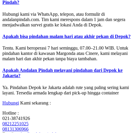
Pindah?
Hubungi kami via WhatsApp, telepon, atau formulir di
andalanpindah.com. Tim kami merespons dalam 1 jam dan segera
menjadwalkan survei gratis ke lokasi Anda di Depok.
Apakah bisa pindahan malam hari atau akhir pekan di Depok?
Tentu. Kami beroperasi 7 hari seminggu, 07.00–21.00 WIB. Untuk
pindahan kantor di kawasan Margonda atau Cinere, kami melayani
malam hari dan akhir pekan tanpa biaya tambahan.
Apakah Andalan Pindah melayani pindahan dari Depok ke
Jakarta?
Ya. Pindahan Depok ke Jakarta adalah rute yang paling sering kami
layani. Tersedia armada lengkap dari pick-up hingga container
Hubungi
Kami sekarang :
Hotline :
021-38741926
08212251025
08131306966