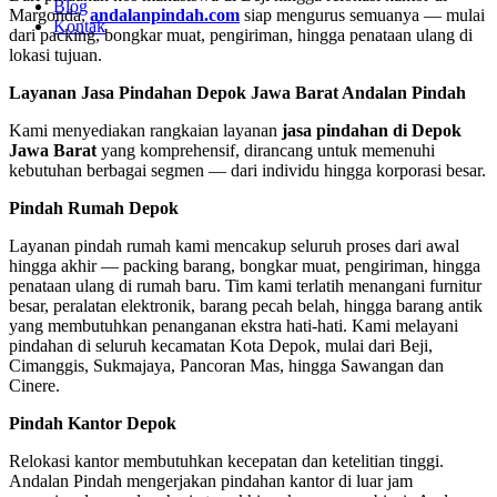
Blog
Margonda,
andalanpindah.com
siap mengurus semuanya — mulai
Kontak
dari packing, bongkar muat, pengiriman, hingga penataan ulang di
lokasi tujuan.
Layanan Jasa Pindahan Depok Jawa Barat Andalan Pindah
Kami menyediakan rangkaian layanan
jasa pindahan di Depok
Jawa Barat
yang komprehensif, dirancang untuk memenuhi
kebutuhan berbagai segmen — dari individu hingga korporasi besar.
Pindah Rumah Depok
Layanan pindah rumah kami mencakup seluruh proses dari awal
hingga akhir — packing barang, bongkar muat, pengiriman, hingga
penataan ulang di rumah baru. Tim kami terlatih menangani furnitur
besar, peralatan elektronik, barang pecah belah, hingga barang antik
yang membutuhkan penanganan ekstra hati-hati. Kami melayani
pindahan di seluruh kecamatan Kota Depok, mulai dari Beji,
Cimanggis, Sukmajaya, Pancoran Mas, hingga Sawangan dan
Cinere.
Pindah Kantor Depok
Relokasi kantor membutuhkan kecepatan dan ketelitian tinggi.
Andalan Pindah mengerjakan pindahan kantor di luar jam