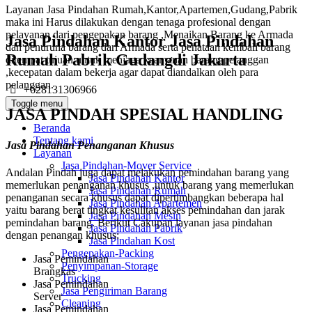
Layanan Jasa Pindahan Rumah,Kantor,Apartemen,Gudang,Pabrik
maka ini Harus dilakukan dengan tenaga profesional dengan
pelayanan dari pengepakan barang ,Menaikan Barang ke Armada
Jasa Pindahan Kantor Jasa Pindahan
dan penuruna barang dari Armada serta penataan kembali barang
Rumah Pabrik Gudangdi Jakarta
ditempat tujuan untuk menjaga keamanan barang pelanggan
,kecepatan dalam bekerja agar dapat diandalkan oleh para
pelanggan.
+628131306966
Toggle menu
JASA PINDAH SPESIAL HANDLING
Beranda
Tentang kami
Jasa Pindahan Penanganan Khusus
Layanan
Jasa Pindahan-Mover Service
Andalan Pindah juga dapat melakukan pemindahan barang yang
Jasa Pindahan Kantor
memerlukan penanganan khusus ,untuk barang yang memerlukan
Jasa Pindahan Rumah
penanganan secara khusus dapat dipertimbangkan beberapa hal
Jasa Pindahan Apartemen
yaitu barang berat tingkat kesulitan akses pemindahan dan jarak
Jasa Pindahan Mesin
pemindahan barang. Berikut Cakupan layanan jasa pindahan
Jasa Pindahan Pabrik
dengan penangan khusus:
Jasa Pindahan Kost
Pengepakan-Packing
Jasa Pemindahan
Penyimpanan-Storage
Brangkas
Trucking
Jasa Pemindahan
Jasa Pengiriman Barang
Server
Cleaning
Jasa Pemindahan