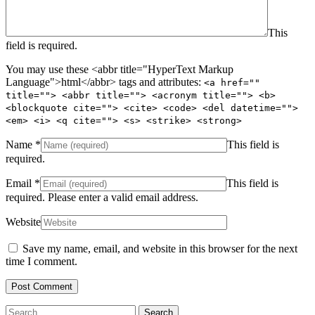
This
field is required.
You may use these <abbr title="HyperText Markup
Language">html</abbr> tags and attributes:
<a href=""
title=""> <abbr title=""> <acronym title=""> <b>
<blockquote cite=""> <cite> <code> <del datetime="">
<em> <i> <q cite=""> <s> <strike> <strong>
Name
*
This field is
required.
Email
*
This field is
required.
Please enter a valid email address.
Website
Save my name, email, and website in this browser for the next
time I comment.
Search