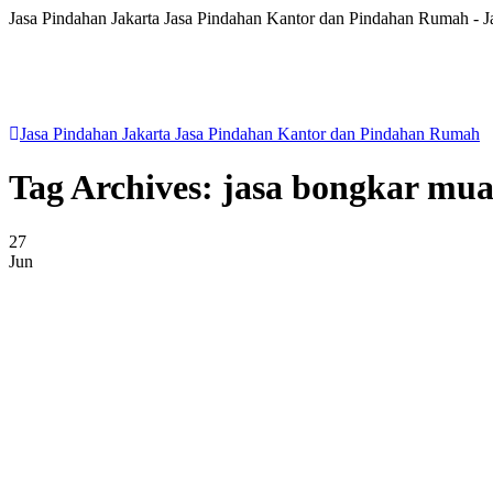
Jasa Pindahan Jakarta Jasa Pindahan Kantor dan Pindahan Rumah - 
Jasa Pindahan Jakarta Jasa Pindahan Kantor dan Pindahan Rumah
Tag Archives:
jasa bongkar mu
27
Jun