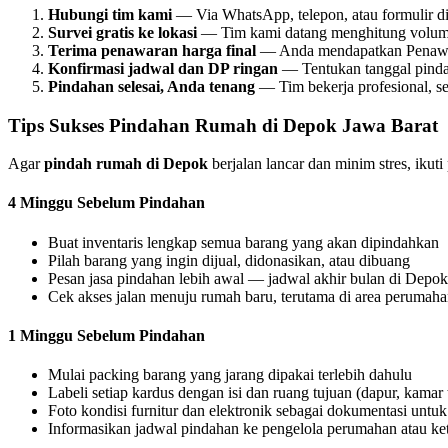
Hubungi tim kami
— Via WhatsApp, telepon, atau formulir d
Survei gratis ke lokasi
— Tim kami datang menghitung volume 
Terima penawaran harga final
— Anda mendapatkan Penawar
Konfirmasi jadwal dan DP ringan
— Tentukan tanggal pindah
Pindahan selesai, Anda tenang
— Tim bekerja profesional, se
Tips Sukses Pindahan Rumah di Depok Jawa Barat
Agar
pindah rumah di Depok
berjalan lancar dan minim stres, ikuti
4 Minggu Sebelum Pindahan
Buat inventaris lengkap semua barang yang akan dipindahkan
Pilah barang yang ingin dijual, didonasikan, atau dibuang
Pesan jasa pindahan lebih awal — jadwal akhir bulan di Depok
Cek akses jalan menuju rumah baru, terutama di area perumah
1 Minggu Sebelum Pindahan
Mulai packing barang yang jarang dipakai terlebih dahulu
Labeli setiap kardus dengan isi dan ruang tujuan (dapur, kamar ti
Foto kondisi furnitur dan elektronik sebagai dokumentasi untuk
Informasikan jadwal pindahan ke pengelola perumahan atau ke