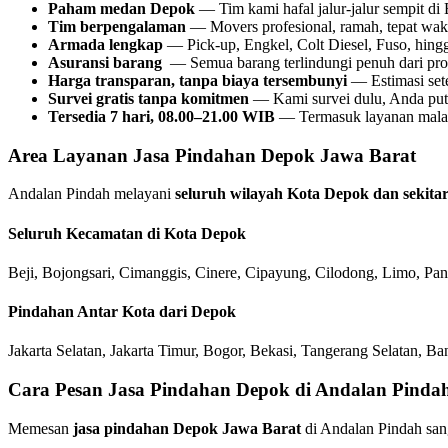
Paham medan Depok
— Tim kami hafal jalur-jalur sempit di
Tim berpengalaman
— Movers profesional, ramah, tepat wak
Armada lengkap
— Pick-up, Engkel, Colt Diesel, Fuso, hing
Asuransi barang
— Semua barang terlindungi penuh dari pros
Harga transparan, tanpa biaya tersembunyi
— Estimasi sete
Survei gratis tanpa komitmen
— Kami survei dulu, Anda put
Tersedia 7 hari, 08.00–21.00 WIB
— Termasuk layanan malam
Area Layanan Jasa Pindahan Depok Jawa Barat
Andalan Pindah melayani
seluruh wilayah Kota Depok dan sekita
Seluruh Kecamatan di Kota Depok
Beji, Bojongsari, Cimanggis, Cinere, Cipayung, Cilodong, Limo, Pa
Pindahan Antar Kota dari Depok
Jakarta Selatan, Jakarta Timur, Bogor, Bekasi, Tangerang Selatan, B
Cara Pesan Jasa Pindahan Depok di Andalan Pinda
Memesan
jasa pindahan Depok Jawa Barat
di Andalan Pindah sang