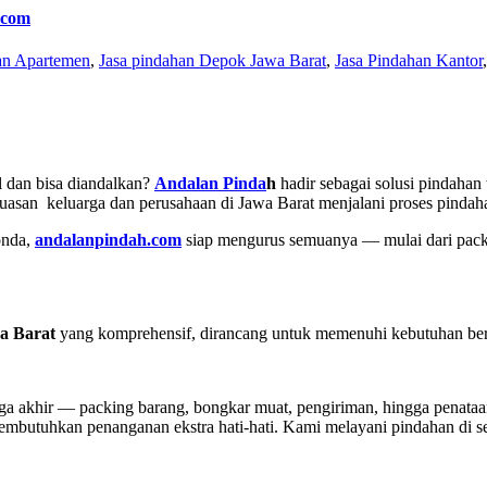
.com
an Apartemen
,
Jasa pindahan Depok Jawa Barat
,
Jasa Pindahan Kantor
l dan bisa diandalkan?
Andalan Pinda
h
hadir sebagai solusi pindahan
tuasan keluarga dan perusahaan di Jawa Barat menjalani proses pindah
onda,
andalanpindah.com
siap mengurus semuanya — mulai dari packi
a Barat
yang komprehensif, dirancang untuk memenuhi kebutuhan berb
 akhir — packing barang, bongkar muat, pengiriman, hingga penataan u
 membutuhkan penanganan ekstra hati-hati. Kami melayani pindahan di 