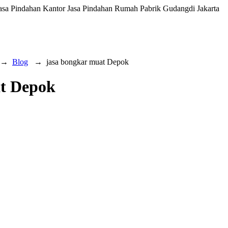
Jasa Pindahan Kantor Jasa Pindahan Rumah Pabrik Gudangdi Jakarta
→
Blog
→
jasa bongkar muat Depok
at Depok