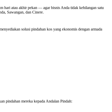
m hari atau akhir pekan — agar bisnis Anda tidak kehilangan satu
onda, Sawangan, dan Cinere.
h menyediakan solusi pindahan kos yang ekonomis dengan armada
akan pindahan mereka kepada Andalan Pindah: