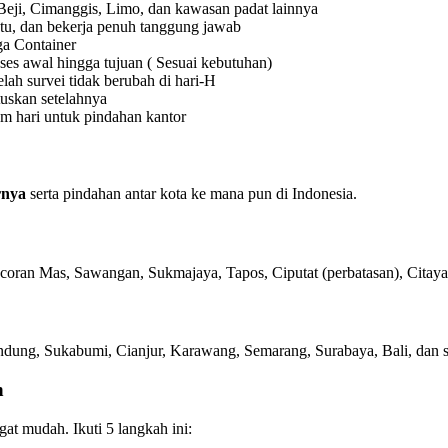
 Beji, Cimanggis, Limo, dan kawasan padat lainnya
tu, dan bekerja penuh tanggung jawab
ga Container
es awal hingga tujuan ( Sesuai kebutuhan)
lah survei tidak berubah di hari-H
uskan setelahnya
 hari untuk pindahan kantor
rnya
serta pindahan antar kota ke mana pun di Indonesia.
ncoran Mas, Sawangan, Sukmajaya, Tapos, Ciputat (perbatasan), Citay
andung, Sukabumi, Cianjur, Karawang, Semarang, Surabaya, Bali, dan s
h
at mudah. Ikuti 5 langkah ini: