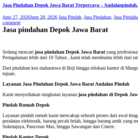
Jasa Pindahan Depok Jawa Barat Terpercaya – Andalanpindah
Posted
Categories
June 27, 2026
June 28, 2026
Jasa Pindah
,
Jasa Pindahan
,
Jasa Pindah
on
comment
Jasa pindahan Depok Jawa Barat
Sedang mencari
jasa pindahan Depok Jawa Barat
yang profesiona
Perngalaman lebih dari 10 Tahun , kami telah membantu lebih dari ra
Dari pindahan kos mahasiswa di Beji hingga relokasi kantor di Marg
tujuan.
Layanan Jasa Pindahan Depok Jawa Barat Andalan Pindah
Kami menyediakan rangkaian layanan
jasa pindahan di Depok Jaw
Pindah Rumah Depok
Layanan pindah rumah kami mencakup seluruh proses dari awal hingga
peralatan elektronik, barang pecah belah, hingga barang antik yang
Sukmajaya, Pancoran Mas, hingga Sawangan dan Cinere.
Pindah Kantor Depok